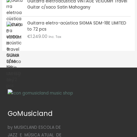
Guitarra eletroacústica VINTAGE VE100MH Travel
Guitar c/saco Satin Mahogany
Guitarra eletro-acústica SIGMA SDM-18E LIMITED
to 72 pcs
€
1.249.00
Inc. Tax
GoMusicland
by MUSICLAND ESCOLA DE
JAZZ E MÚSICA ATUAL DE