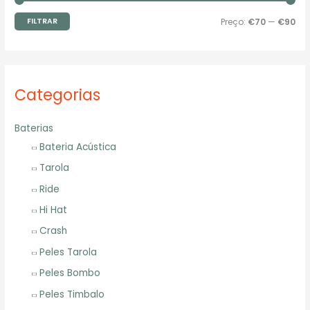
ç
ç
FILTRAR
Preço:
€70
—
€90
o
o
m
m
í
á
Categorias
n
x
i
i
Baterias
m
m
Bateria Acústica
o
o
Tarola
Ride
Hi Hat
Crash
Peles Tarola
Peles Bombo
Peles Timbalo