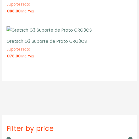
Suporte Prato
€
88.00
Inc. Tax
Gretsch G3 Suporte de Prato GRG3CS
Suporte Prato
€
78.00
Inc. Tax
P
P
Filter by price
r
r
e
e