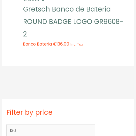
Gretsch Banco de Bateria
ROUND BADGE LOGO GR9608-
2
Banco Bateria
€
136.00
Inc. Tax
P
P
Filter by price
r
r
e
e
ç
ç
o
o