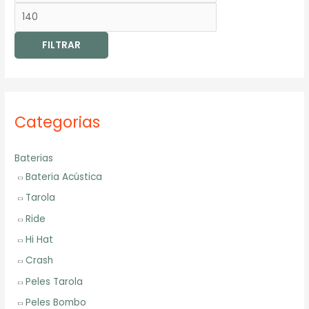
m
m
í
á
FILTRAR
n
x
i
i
m
m
o
o
Categorias
Baterias
Bateria Acústica
Tarola
Ride
Hi Hat
Crash
Peles Tarola
Peles Bombo