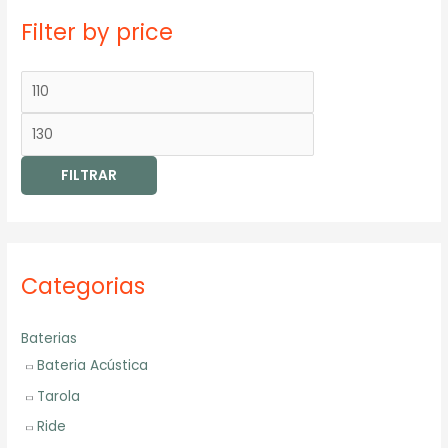
P
P
Filter by price
r
r
e
e
ç
ç
o
o
m
m
í
á
FILTRAR
n
x
i
i
m
m
o
o
Categorias
Baterias
Bateria Acústica
Tarola
Ride