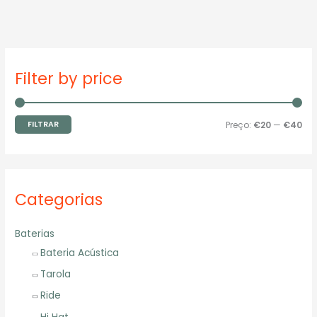
P
P
Filter by price
r
r
e
e
ç
ç
FILTRAR
Preço:
€20
—
€40
o
o
m
m
í
á
Categorias
n
x
i
i
Baterias
m
m
Bateria Acústica
o
o
Tarola
Ride