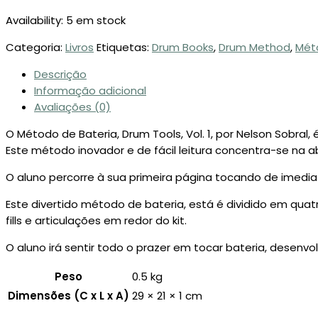
Availability:
5 em stock
Categoria:
Livros
Etiquetas:
Drum Books
,
Drum Method
,
Mét
Descrição
Informação adicional
Avaliações (0)
O Método de Bateria, Drum Tools, Vol. 1, por Nelson Sobral
Este método inovador e de fácil leitura concentra-se na 
O aluno percorre à sua primeira página tocando de imediato
Este divertido método de bateria, está é dividido em qua
fills e articulações em redor do kit.
O aluno irá sentir todo o prazer em tocar bateria, desenvo
Peso
0.5 kg
Dimensões (C x L x A)
29 × 21 × 1 cm