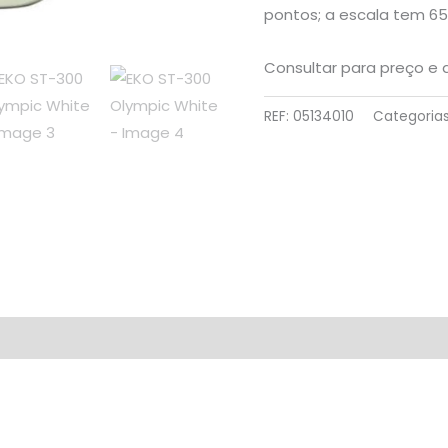
pontos; a escala tem 
Consultar para preço e d
REF:
05134010
Categoria