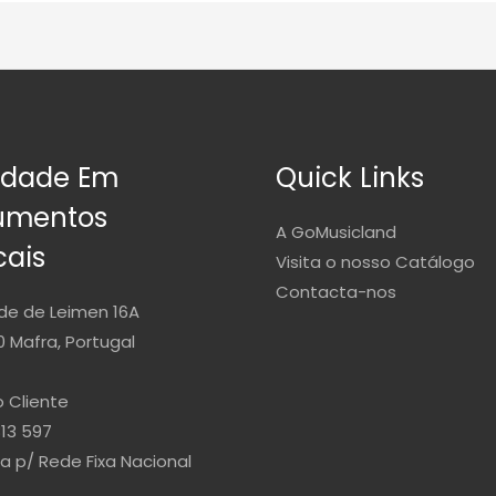
idade Em
Quick Links
rumentos
A GoMusicland
cais
Visita o nosso Catálogo
Contacta-nos
de de Leimen 16A
 Mafra, Portugal
 Cliente
813 597
 p/ Rede Fixa Nacional