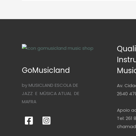
Qual
Inst
GoMusicland
Musi
by MUSICLAND ESCOLA DE
Av. Cida
JAZZ E MÚSICA ATUAL DE
2640 470
MAFRA
Apoio ao
Tel: 261 
chamada