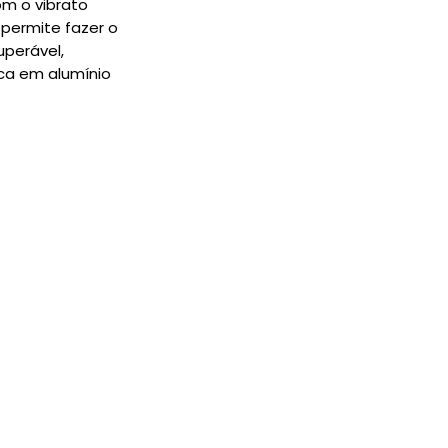
m o vibrato
 permite fazer o
uperável,
ca em alumínio