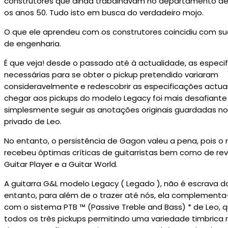
construtores que ainda trabalhavam no departamento de
os anos 50. Tudo isto em busca do verdadeiro mojo.
O que ele aprendeu com os construtores coincidiu com sua
de engenharia.
É que veja! desde o passado até à actualidade, as especi
necessárias para se obter o pickup pretendido variaram
consideravelmente e redescobrir as especificações actuai
chegar aos pickups do modelo Legacy foi mais desafiante
simplesmente seguir as anotações originais guardadas no
privado de Leo.
No entanto, o persistência de Gagon valeu a pena, pois o
recebeu óptimas críticas de guitarristas bem como de re
Guitar Player e a Guitar World.
A guitarra G&L modelo Legacy ( Legado ), não é escrava d
entanto, para além de o trazer até nós, ela complemen
com o sistema PTB ™ (Passive Treble and Bass) * de Leo, 
todos os três pickups permitindo uma variedade timbrica 