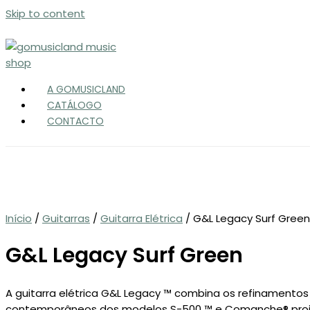
Skip to content
A GOMUSICLAND
CATÁLOGO
CONTACTO
Início
/
Guitarras
/
Guitarra Elétrica
/ G&L Legacy Surf Green
G&L Legacy Surf Green
A guitarra elétrica G&L Legacy ™ combina os refinamentos
contemporâneos dos modelos S-500 ™ e Comanche® proj