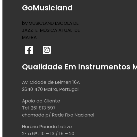
GoMusicland
by MUSICLAND ESCOLA DE
JAZZ E MÚSICA ATUAL DE
MAFRA
Qualidade Em Instrumentos M
Av. Cidade de Leimen 16A
2640 470 Mafra, Portugal
Apoio ao Cliente
Tel: 261 813 597
chamada p/ Rede Fixa Nacional
Horário Período Letivo
2ª a 6ª : 10 – 13 / 15 – 20