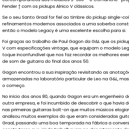
Fender † com os pickups Alnico V clássicos.
Se o seu Santo Graal for fiel ao timbre do pickup single-coi
refinamentos modernos associados a uma soberba constr
então o modelo Legacy é uma excelente escolha para si.
Foi graças ao trabalho de Paul Gagon da G&L que os pickup
V com especificações vintage, que equipam o modelo Leg
toque inconfundível que nos faz recordar os melhores exe
de som de guitarra do final dos anos 50.
Gagon encontrou a sua inspiração revisitando as anotaçõe
armazenadas no laboratório particular de Leo na G&L, mas
o começo.
No início dos anos 80, quando Gagon era um engenheiro 
outra empresa, e foi incumbido de descobrir o que havia d
nas primeiras guitarras bolt-on que muitos músicos elog
analisou muitos exemplos do que eram consideradas guit
Graal, passando uma boa temporada na fábrica a conver