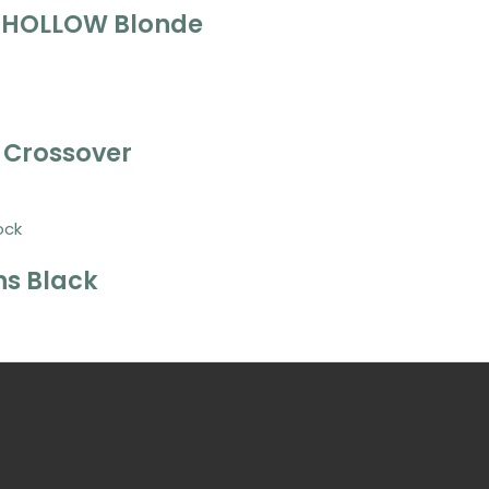
-HOLLOW Blonde
 Crossover
ock
s Black