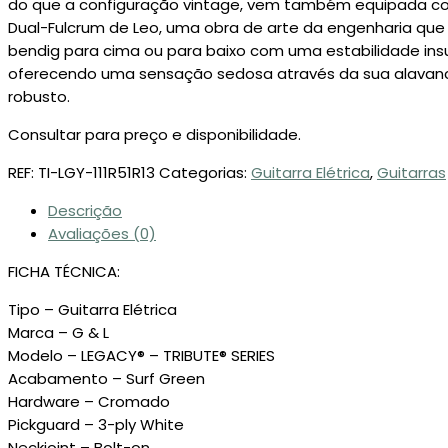
do que a configuração vintage, vem também equipada co
Dual-Fulcrum de Leo, uma obra de arte da engenharia que
bendig para cima ou para baixo com uma estabilidade ins
oferecendo uma sensação sedosa através da sua alavan
robusto.
Consultar para preço e disponibilidade.
REF:
TI-LGY-111R51R13
Categorias:
Guitarra Elétrica
,
Guitarras
Descrição
Avaliações (0)
FICHA TÉCNICA:
Tipo – Guitarra Elétrica
Marca – G & L
Modelo – LEGACY® – TRIBUTE® SERIES
Acabamento – Surf Green
Hardware – Cromado
Pickguard – 3-ply White
Neckjoint – Bolt-on