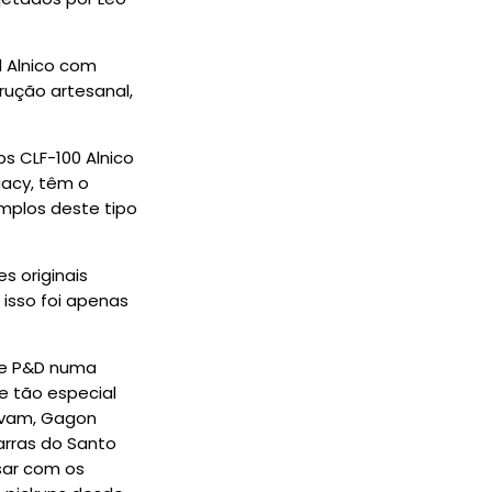
l Alnico com
ução artesanal,
s CLF-100 Alnico
acy, têm o
mplos deste tipo
s originais
 isso foi apenas
de P&D numa
e tão especial
iavam, Gagon
arras do Santo
sar com os