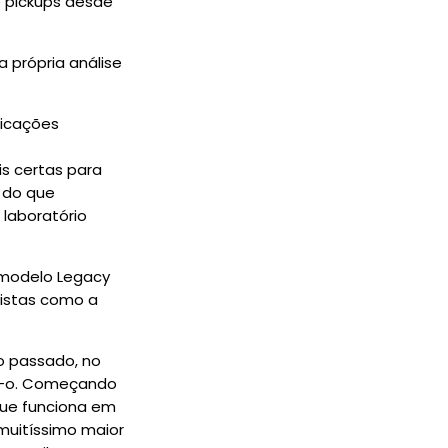
 pickups desde
 própria análise
ficações
s certas para
 do que
 laboratório
 modelo Legacy
vistas como a
o passado, no
ta-o. Começando
que funciona em
muitíssimo maior