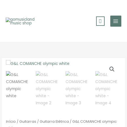
Skip
to
content
Início
/
Guitarras
/
Guitarra Elétrica
/ G&L COMANCHE olympic