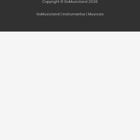
Copyright © GoMusicland 2026
GoMusicland | Instrumentos | Musicais