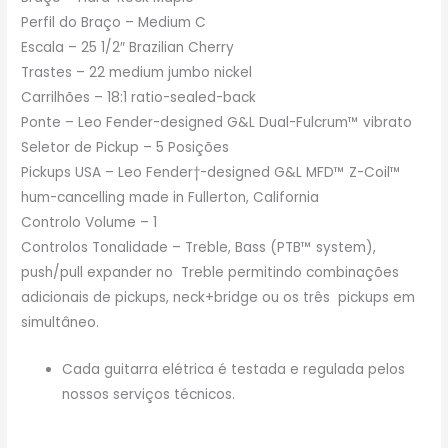
Perfil do Braço – Medium C
Escala – 25 1/2″ Brazilian Cherry
Trastes – 22 medium jumbo nickel
Carrilhões – 18:1 ratio-sealed-back
Ponte – Leo Fender-designed G&L Dual-Fulcrum™ vibrato
Seletor de Pickup – 5 Posições
Pickups USA – Leo Fender†-designed G&L MFD™ Z-Coil™
hum-cancelling made in Fullerton, California
Controlo Volume – 1
Controlos Tonalidade – Treble, Bass (PTB™ system),
push/pull expander no Treble permitindo combinações
adicionais de pickups, neck+bridge ou os três pickups em
simultâneo.
Cada guitarra elétrica é testada e regulada pelos
nossos serviços técnicos.