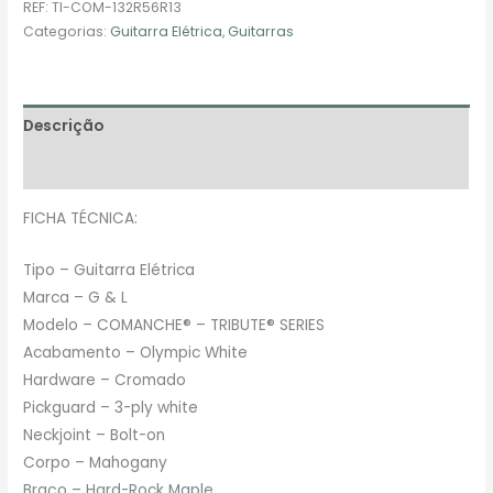
REF:
TI-COM-132R56R13
Categorias:
Guitarra Elétrica
,
Guitarras
Descrição
Avaliações (0)
FICHA TÉCNICA:
Tipo – Guitarra Elétrica
Marca – G & L
Modelo – COMANCHE® – TRIBUTE® SERIES
Acabamento – Olympic White
Hardware – Cromado
Pickguard – 3-ply white
Neckjoint – Bolt-on
Corpo – Mahogany
Braço – Hard-Rock Maple