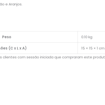
ão e Aranjos.
Peso
0.10 kg
es (C x L x A)
15 × 15 × 1 cm
 clientes com sessão iniciada que compraram este produt