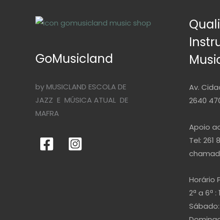
Qual
Inst
GoMusicland
Musi
by MUSICLAND ESCOLA DE
Av. Cida
JAZZ E MÚSICA ATUAL DE
2640 470
MAFRA
Apoio ao
Tel: 261 
chamada
Horário 
2ª a 6ª : 
Sábado: 
Domingo 