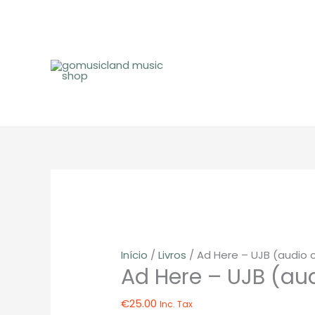
Skip
to
content
Início
/
Livros
/ Ad Here – UJB (audio 
Ad Here – UJB (au
€
25.00
Inc. Tax