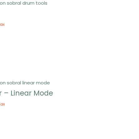
Tax
r – Linear Mode
Tax