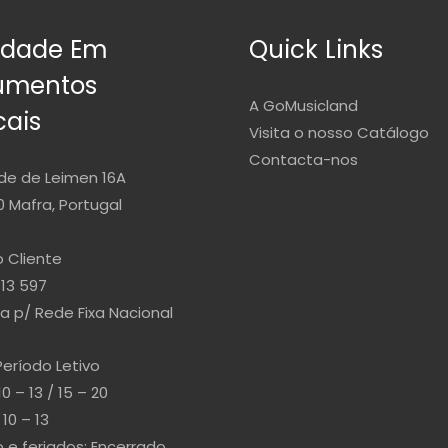
idade Em
Quick Links
rumentos
A GoMusicland
cais
Visita o nosso Catálogo
Contacta-nos
de de Leimen 16A
 Mafra, Portugal
 Cliente
813 597
 p/ Rede Fixa Nacional
Período Letivo
10 – 13 / 15 – 20
10 – 13
e feriados: Encerrado