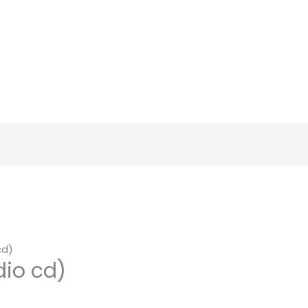
cd)
dio cd)