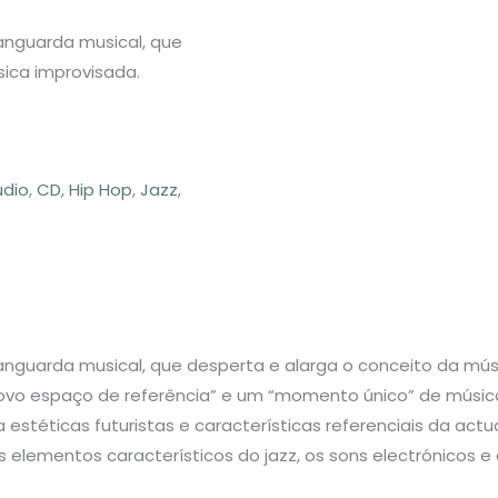
anguarda musical, que
ica improvisada.
udio
,
CD
,
Hip Hop
,
Jazz
,
anguarda musical, que desperta e alarga o conceito da mús
“novo espaço de referência” e um “momento único” de músic
 estéticas futuristas e características referenciais da act
 elementos característicos do jazz, os sons electrónicos e