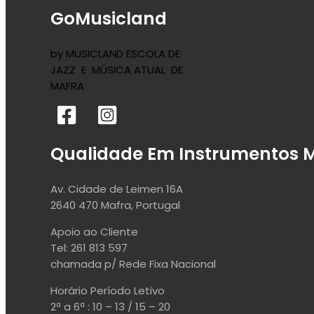
GoMusicland
by MUSICLAND ESCOLA DE
JAZZ E MÚSICA ATUAL DE
MAFRA
Qualidade Em Instrumentos M
Av. Cidade de Leimen 16A
2640 470 Mafra, Portugal
Apoio ao Cliente
Tel: 261 813 597
chamada p/ Rede Fixa Nacional
Horário Período Letivo
2ª a 6ª : 10 – 13 / 15 – 20