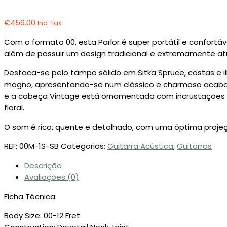
€
459.00
Inc. Tax
Com o formato 00, esta Parlor é super portátil e confortáv
além de possuir um design tradicional e extremamente atr
Destaca-se pelo tampo sólido em Sitka Spruce, costas e 
mogno, apresentando-se num clássico e charmoso acab
e a cabeça Vintage está ornamentada com incrustações
floral.
O som é rico, quente e detalhado, com uma óptima projeç
REF:
00M-1S-SB
Categorias:
Guitarra Acústica
,
Guitarras
Descrição
Avaliações (0)
Ficha Técnica:
Body Size: 00-12 Fret