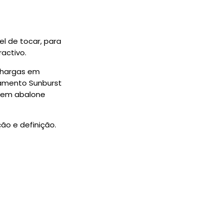
el de tocar, para
activo.
ilhargas em
amento Sunburst
 em abalone
ão e definição.