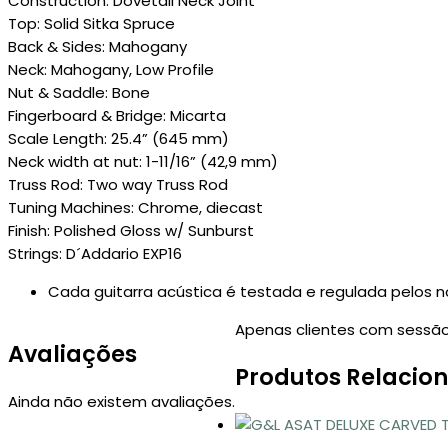
Construction: Dovetail Neck Joint
Top: Solid Sitka Spruce
Back & Sides: Mahogany
Neck: Mahogany, Low Profile
Nut & Saddle: Bone
Fingerboard & Bridge: Micarta
Scale Length: 25.4” (645 mm)
Neck width at nut: 1-11/16” (42,9 mm)
Truss Rod: Two way Truss Rod
Tuning Machines: Chrome, diecast
Finish: Polished Gloss w/ Sunburst
Strings: D´Addario EXP16
Cada guitarra acústica é testada e regulada pelos n
Apenas clientes com sessão
Avaliações
Produtos Relacio
Ainda não existem avaliações.