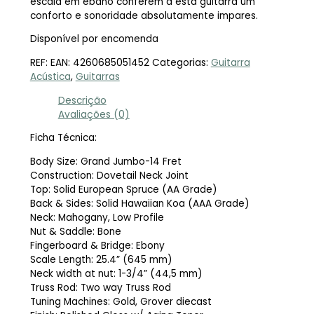
escala em ébano conferem a esta guitarra um
conforto e sonoridade absolutamente impares.
Disponível por encomenda
REF:
EAN: 4260685051452
Categorias:
Guitarra
Acústica
,
Guitarras
Descrição
Avaliações (0)
Ficha Técnica:
Body Size: Grand Jumbo-14 Fret
Construction: Dovetail Neck Joint
Top: Solid European Spruce (AA Grade)
Back & Sides: Solid Hawaiian Koa (AAA Grade)
Neck: Mahogany, Low Profile
Nut & Saddle: Bone
Fingerboard & Bridge: Ebony
Scale Length: 25.4” (645 mm)
Neck width at nut: 1-3/4” (44,5 mm)
Truss Rod: Two way Truss Rod
Tuning Machines: Gold, Grover diecast