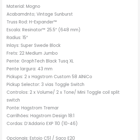
Material: Mogno
Acabamdnto; Vintage Sunburst
Truss Rod: H-Expander™
Escala: Resinator™ 25.5″ (648 mm)
Radius: 15″
Inlays: Super Swede Block
Frets: 22 Medium Jumbo
Pente: GraphTech Black Tusq XL
Pente largura: 43 mm
Pickups: 2 x Hagstrom Custom 58 AlNiCo
Pickup Selector: 3 vias Toggle Switch
Controlos: 2 x Volume/ 2 x Tone/ Mini Toggle coil split
switch
Ponte: Hagstrom Tremar
Carrilhões: Hagstrom Design 18:1
Cordas: D’Addario EXP 110 (10-46)
Opcionais: Estojo C51 / Saco E20