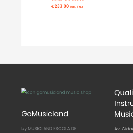
€
233.00
Inc. Tax
Qual
Inst
GoMusicland
Musi
by MUSICLAND ESCOLA DE
Av. Cida