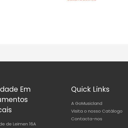
idade Em
Quick Links
rumentos
A GoMusicland
cais
Visita o nosso Catálogo
Contacta-nos
de de Leimen 16A