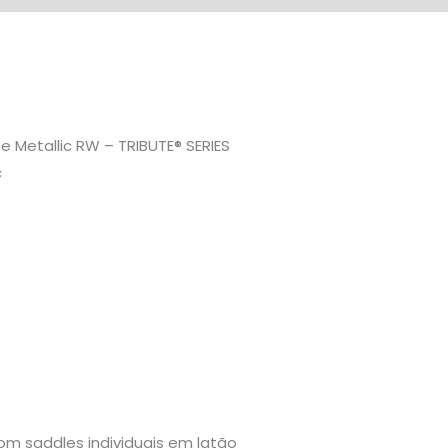
 Metallic RW – TRIBUTE® SERIES
c
om saddles individuais em latão