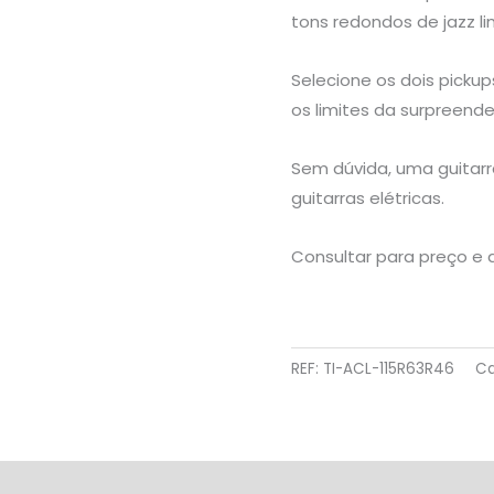
tons redondos de jazz l
Selecione os dois pickup
os limites da surpreende
Sem dúvida, uma guitarra
guitarras elétricas.
Consultar para preço e d
REF:
TI-ACL-115R63R46
Ca