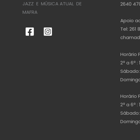
JAZZ E MÚSICA ATUAL DE
2640 470
MAFRA
Apoio ao
Tel: 261 
chamada
Horário 
2ª a 6ª : 
Sábado: 
Domingo 
Horário 
2ª a 6ª : 
Sábado: 
Domingo 