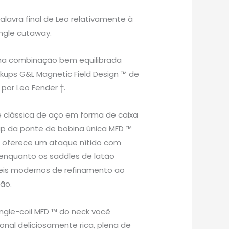
alavra final de Leo relativamente à
ingle cutaway.
uma combinação bem equilibrada
ckups G&L Magnetic Field Design ™ de
por Leo Fender †.
clássica de aço em forma de caixa
kup da ponte de bobina única MFD ™
) oferece um ataque nítido com
enquanto os saddles de latão
veis modernos de refinamento ao
ão.
ingle-coil MFD ™ do neck você
onal deliciosamente rica, plena de