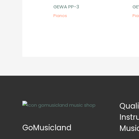
GEWA PP-3
GE
Pianos
Pi
Qual
Inst
GoMusicland
Musi