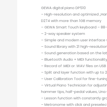
GEWA digital piano DP510
– High-resolution and optimized „H
D274 with more than 1GB memory
– GEWA Smart Touch keyboard – 88
– 2-way speaker system
– Simple and modern user interface w
– Sound library with 21 high-resoluti
– Sound generation based on the l
– Bluetooth Audio + MIDI functionalit
– Record of .MIDI or .WAV files on USB
– Split and layer function with up to 
– User Calibration Tool for fine-tuni
– Virtual Piano Technician for adjust
hammer tips, half-pedal values, Una
– Lesson function with constantly gro
– Metronome with click and presele