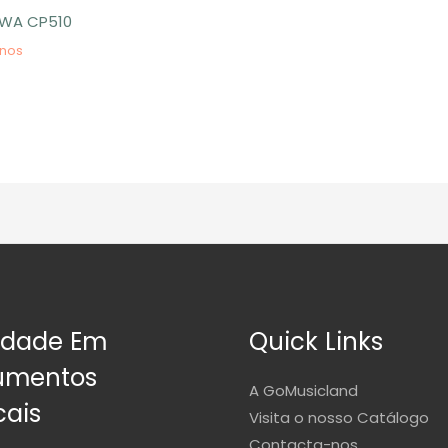
WA CP510
anos
idade Em
Quick Links
rumentos
A GoMusicland
cais
Visita o nosso Catálogo
Contacta-nos