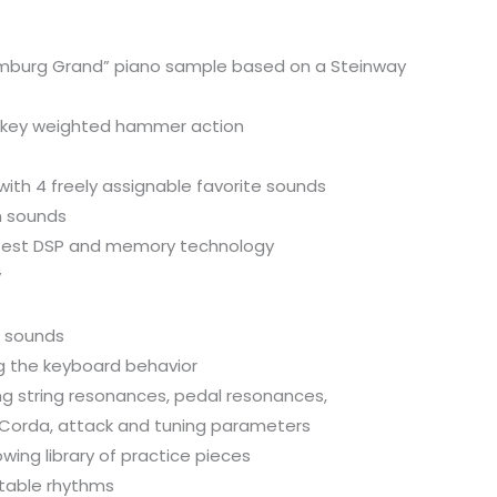
amburg Grand” piano sample based on a Steinway
-key weighted hammer action
ith 4 freely assignable favorite sounds
on sounds
atest DSP and memory technology
y
2 sounds
ng the keyboard behavior
ing string resonances, pedal resonances,
 Corda, attack and tuning parameters
wing library of practice pieces
ctable rhythms