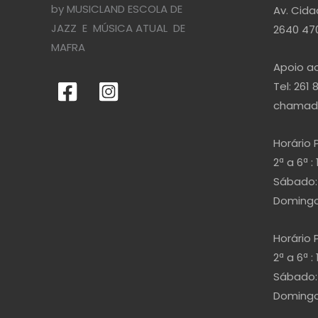
by MUSICLAND ESCOLA DE
Av. Cida
JAZZ E MÚSICA ATUAL DE
2640 470
MAFRA
Apoio ao
Tel: 261 
chamada
Horário 
2ª a 6ª : 
Sábado: 
Domingo 
Horário 
2ª a 6ª : 
Sábado: 
Domingo 