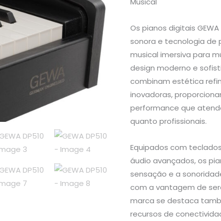
Musical
Os pianos digitais GEWA
sonora e tecnologia de
musical imersiva para m
design moderno e sofist
combinam estética refi
inovadoras, proporcion
performance que atend
quanto profissionais.
Equipados com teclados 
áudio avançados, os pia
sensação e a sonoridade
com a vantagem de sere
marca se destaca também
recursos de conectivida