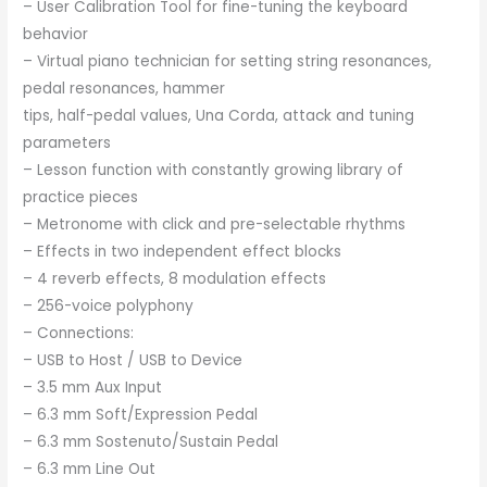
– User Calibration Tool for fine-tuning the keyboard
behavior
– Virtual piano technician for setting string resonances,
pedal resonances, hammer
tips, half-pedal values, Una Corda, attack and tuning
parameters
– Lesson function with constantly growing library of
practice pieces
– Metronome with click and pre-selectable rhythms
– Effects in two independent effect blocks
– 4 reverb effects, 8 modulation effects
– 256-voice polyphony
– Connections:
– USB to Host / USB to Device
– 3.5 mm Aux Input
– 6.3 mm Soft/Expression Pedal
– 6.3 mm Sostenuto/Sustain Pedal
– 6.3 mm Line Out