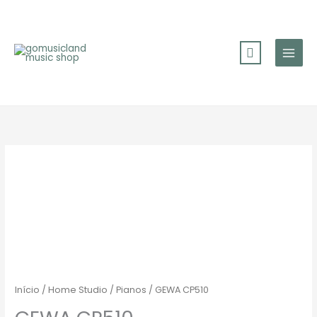
Skip
to
content
Início
/
Home Studio
/
Pianos
/ GEWA CP510