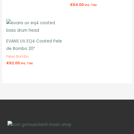
€
64.00
Inc. Tax
EVANS UV EQ4 Coated Pele
de Bombo 20″
Peles Bombo
€
62.00
Inc. Tax