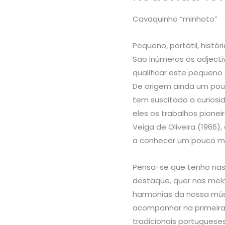
Cavaquinho “minhoto”
Pequeno, portátil, históri
São inúmeros os adjecti
qualif⁮icar este pequeno
De origem ainda um pouc
tem suscitado a curiosi
eles os trabalhos pionei
Veiga de Oliveira (1966)
a conhecer um pouco mai
Pensa-se que tenho nasc
destaque, quer nas melo
harmonias da nossa mús
acompanhar na primeira 
tradicionais portugueses