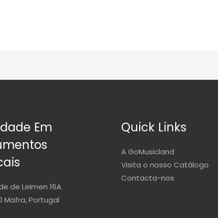
idade Em
Quick Links
rumentos
A GoMusicland
cais
Visita o nosso Catálogo
Contacta-nos
de de Leimen 16A
 Mafra, Portugal