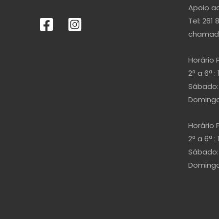
Apoio ao
Tel: 261 
chamada
Horário 
2ª a 6ª : 
Sábado: 
Domingo 
Horário 
2ª a 6ª : 
Sábado: 
Domingo 