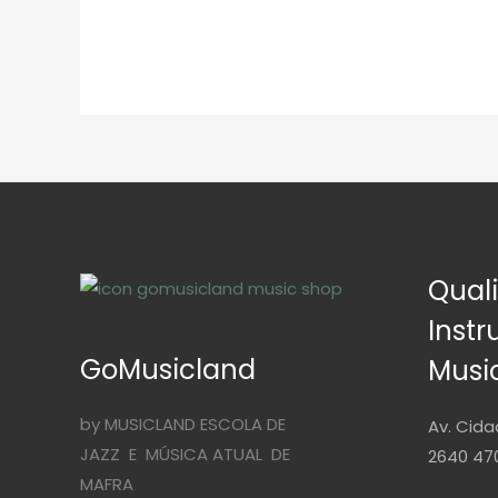
Qual
Inst
GoMusicland
Musi
by MUSICLAND ESCOLA DE
Av. Cida
JAZZ E MÚSICA ATUAL DE
2640 470
MAFRA