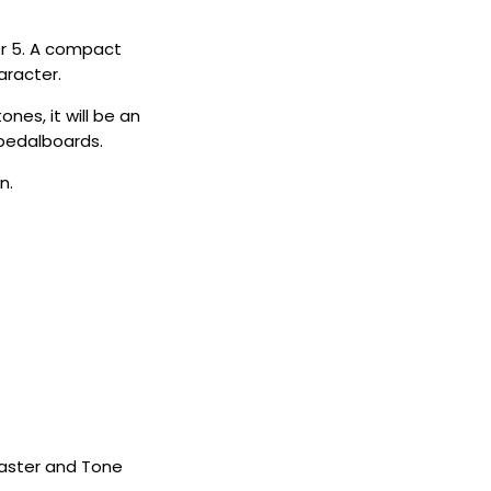
er 5. A compact
aracter.
nes, it will be an
pedalboards.
n.
 Master and Tone