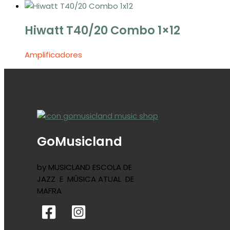
Hiwatt T40/20 Combo 1×12
Amplificadores
GoMusicland
by MUSICLAND ESCOLA DE
JAZZ E MÚSICA ATUAL DE
MAFRA