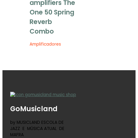
amplifiers The
One 50 Spring
Reverb
Combo
Amplificadores
GoMusicland
by MUSICLAND ESCOLA DE
JAZZ E MÚSICA ATUAL DE
MAFRA