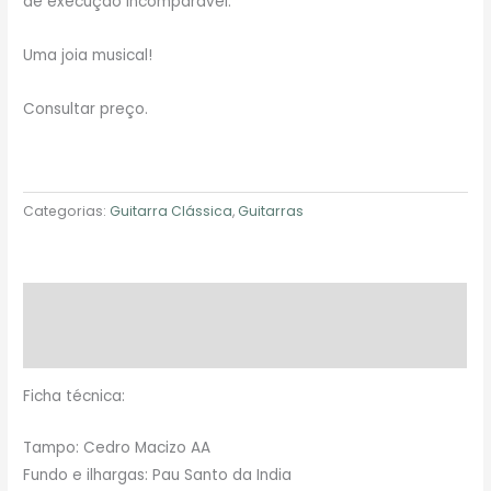
de execução incomparável.
Uma joia musical!
Consultar preço.
Categorias:
Guitarra Clássica
,
Guitarras
Descrição
Avaliações (0)
Ficha técnica:
Tampo: Cedro Macizo AA
Fundo e ilhargas: Pau Santo da India