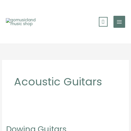
Skip
to
content
Acoustic Guitars
Dowina
Guitars
Dowina Guitars