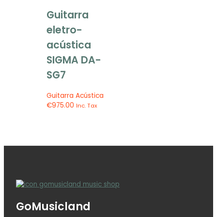
Guitarra
eletro-
acústica
SIGMA DA-
SG7
Guitarra Acústica
€
975.00
Inc. Tax
GoMusicland