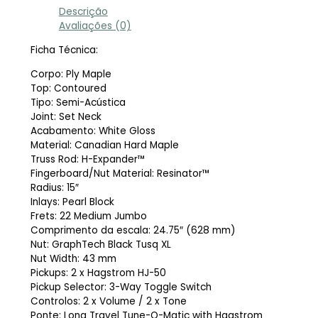
Descrição
Avaliações (0)
Ficha Técnica:
Corpo: Ply Maple
Top: Contoured
Tipo: Semi-Acústica
Joint: Set Neck
Acabamento: White Gloss
Material: Canadian Hard Maple
Truss Rod: H-Expander™
Fingerboard/Nut Material: Resinator™
Radius: 15″
Inlays: Pearl Block
Frets: 22 Medium Jumbo
Comprimento da escala: 24.75″ (628 mm)
Nut: GraphTech Black Tusq XL
Nut Width: 43 mm
Pickups: 2 x Hagstrom HJ-50
Pickup Selector: 3-Way Toggle Switch
Controlos: 2 x Volume / 2 x Tone
Ponte: Long Travel Tune-O-Matic with Hagstrom