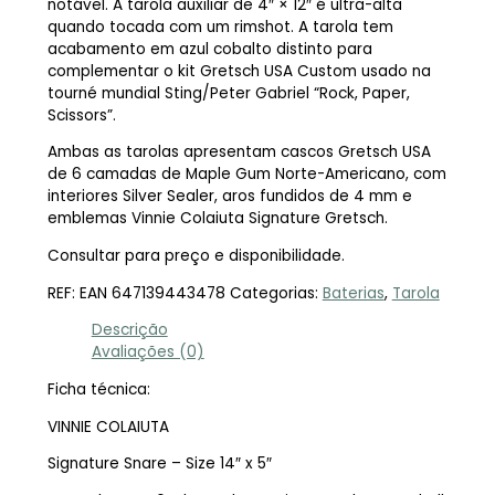
notável. A tarola auxiliar de 4″ × 12″ é ultra-alta
quando tocada com um rimshot. A tarola tem
acabamento em azul cobalto distinto para
complementar o kit Gretsch USA Custom usado na
tourné mundial Sting/Peter Gabriel “Rock, Paper,
Scissors”.
Ambas as tarolas apresentam cascos Gretsch USA
de 6 camadas de Maple Gum Norte-Americano, com
interiores Silver Sealer, aros fundidos de 4 mm e
emblemas Vinnie Colaiuta Signature Gretsch.
Consultar para preço e disponibilidade.
REF:
EAN 647139443478
Categorias:
Baterias
,
Tarola
Descrição
Avaliações (0)
Ficha técnica:
VINNIE COLAIUTA
Signature Snare – Size 14″ x 5″