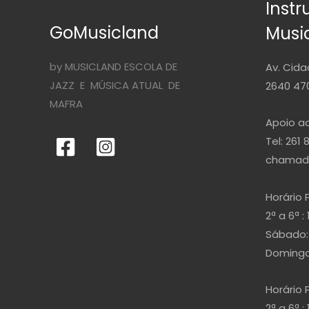
Inst
GoMusicland
Musi
by MUSICLAND ESCOLA DE
Av. Cida
JAZZ E MÚSICA ATUAL DE
2640 470
MAFRA
Apoio ao
Tel: 261 
chamada
Horário 
2ª a 6ª : 
Sábado: 
Domingo 
Horário 
2ª a 6ª : 