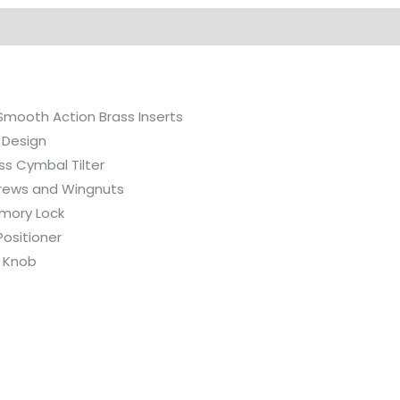
h Smooth Action Brass Inserts
 Design
ss Cymbal Tilter
crews and Wingnuts
mory Lock
Positioner
t Knob