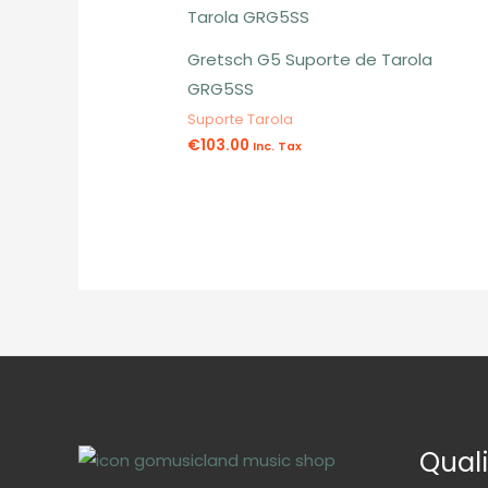
Gretsch G5 Suporte de Tarola
GRG5SS
Suporte Tarola
€
103.00
Inc. Tax
Qual