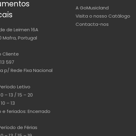
rumentos
A GoMusicland
cais
Visita o nosso Catálogo
Contacta-nos
de de Leimen 16A
 Mafra, Portugal
 Cliente
813 597
 p/ Rede Fixa Nacional
Período Letivo
10 – 13 / 15 – 20
10 – 13
e feriados: Encerrado
Período de Férias
10 – 13 / 15 – 19