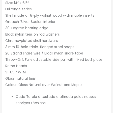
Size: 14″ x 6.5″
Fullrange series
Shell made of 8-ply walnut wood with maple inserts
Gretsch ‘Silver Sealer’ interior
30-Degree bearing edge
Black nylon tension rod washers
Chrome-plated shell hardware
3 mm 10-hole triple-flanged steel hoops
20 Strand snare wire / Black nylon snare tape
Throw-Off: Fully adjustable side pull with fixed butt plate
Remo Heads
S1-6514W-MI
Gloss natural finish
Colour: Gloss Natural over Walnut and Maple
Cada Tarola é testada e afinada pelos nossos
serviços técnicos.