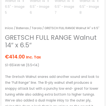
Início
/
Baterias
/
Tarola
/ GRETSCH FULL RANGE Walnut 14″ x 6.5″
GRETSCH FULL RANGE Walnut
14″ x 6.5″
€
414.00
Inc. Tax
S1-6514W-MI (6.5×14)
The Gretsch Walnut snares add another sound and look to
the “Full Range” line. The 8-ply walnut shell produces a
snappy attack but with a punchy low end- great for lower
tuning while also adding extra bottom to higher tunings.
We’ve also added a dual maple inlay to the outer ply,