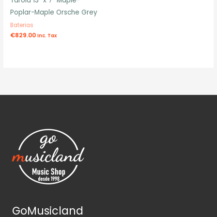
Tarola 13″ x 7″ Maple-
Poplar-Maple Orsche Grey
Baterias
€
829.00
Inc. Tax
GoMusicland