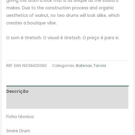
giving this drum a look that is as unique as the sound it
makes. Due to the construction process and organic
aesthetics of walnut, no two drums will look alike, which
creates a boutique vibe.
O som é Gretsch. O visual é Gretsch. O preço é para si.
REF:
EAN 19239420060
Categorias:
Baterias
,
Tarola
Descrição
Avaliações (0)
Ficha técnica:
Snare Drum