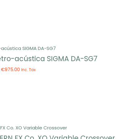
letro-acústica SIGMA DA-SG7
a
€
975.00
Inc. Tax
ERN FX Co. XO Variable Crossover