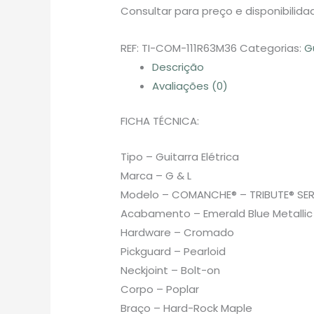
Consultar para preço e disponibilida
REF:
TI-COM-111R63M36
Categorias:
G
Descrição
Avaliações (0)
FICHA TÉCNICA:
Tipo – Guitarra Elétrica
Marca – G & L
Modelo – COMANCHE® – TRIBUTE® SER
Acabamento – Emerald Blue Metallic
Hardware – Cromado
Pickguard – Pearloid
Neckjoint – Bolt-on
Corpo – Poplar
Braço – Hard-Rock Maple