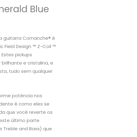
erald Blue
 na guitarra Comanche® é
c Field Design ™ Z-Coil ™
. Estes pickups
ilhante e cristalina, e
sta, tudo sem qualquer
orme potência nos
ndente é como eles se
da que você reverte os
este último parte
e Treble and Bass) que