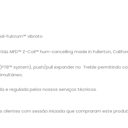
al-Fulcrum™ vibrato
G&L MFD™ Z-Coil™ hum-cancelling made in Fullerton, Califor
 (PTB™ system), push/pull expander no Treble permitindo co
simultâneo.
da e regulada pelos nossos serviços técnicos.
 clientes com sessão iniciada que compraram este produt