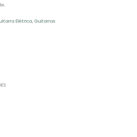
de.
uitarra Elétrica
,
Guitarras
IES