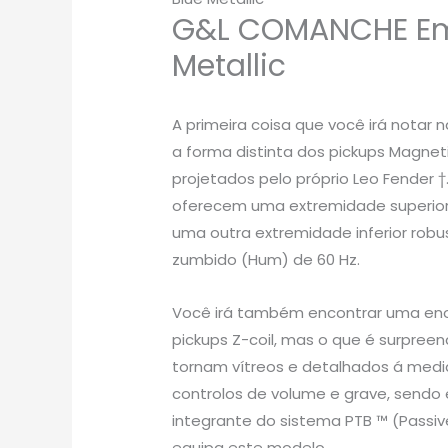
G&L COMANCHE Em
Metallic
A primeira coisa que você irá notar
a forma distinta dos pickups Magneti
projetados pelo próprio Leo Fender †
oferecem uma extremidade superior br
uma outra extremidade inferior robu
zumbido (Hum) de 60 Hz.
Você irá também encontrar uma en
pickups Z-coil, mas o que é surpree
tornam vítreos e detalhados á medi
controlos de volume e grave, sendo 
integrante do sistema PTB ™ (Passiv
equipa este modelo.