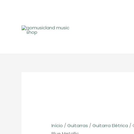
Skip
to
content
Início
/
Guitarras
/
Guitarra Elétrica
/ 
Blue Metallic