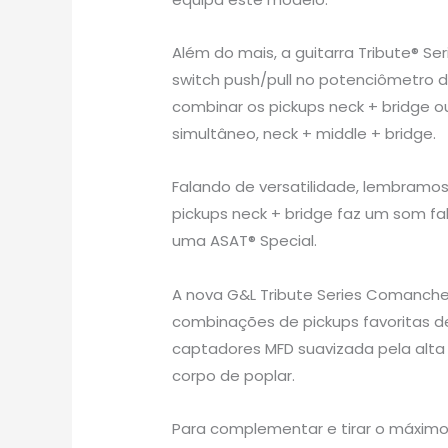
Além do mais, a guitarra Tribute® Se
switch push/pull no potenciômetro 
combinar os pickups neck + bridge o
simultâneo, neck + middle + bridge.
Falando de versatilidade, lembram
pickups neck + bridge faz um som f
uma ASAT® Special.
A nova G&L Tribute Series Comanch
combinações de pickups favoritas de
captadores MFD suavizada pela alt
corpo de poplar.
Para complementar e tirar o máximo