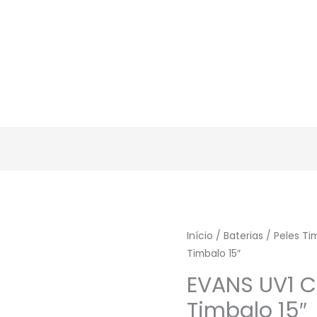
Início
/
Baterias
/
Peles Ti
Timbalo 15″
EVANS UV1 C
Timbalo 15″