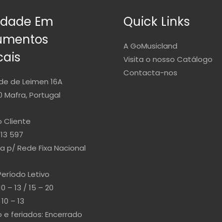
idade Em
Quick Links
rumentos
A GoMusicland
cais
Visita o nosso Catálogo
Contacta-nos
de de Leimen 16A
 Mafra, Portugal
 Cliente
813 597
 p/ Rede Fixa Nacional
Período Letivo
10 – 13 / 15 – 20
10 – 13
e feriados: Encerrado