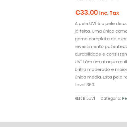
€
33.00
Inc. Tax
A pele UV1 é a pele de c
já feita. Uma única cam
gama completa de expr
revestimento patentead
durabilidade e consistê
UV1 têm um ataque muito
brilho moderado e maio
única média. Esta pele 
Level 360.
REF:
B15UV1
Categoria:
Pe