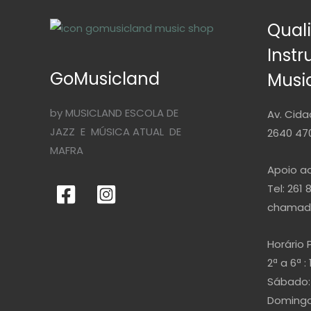
Qual
Inst
GoMusicland
Musi
by MUSICLAND ESCOLA DE
Av. Cida
JAZZ E MÚSICA ATUAL DE
2640 470
MAFRA
Apoio ao
Tel: 261 
chamada
Horário 
2ª a 6ª : 
Sábado: 
Domingo 