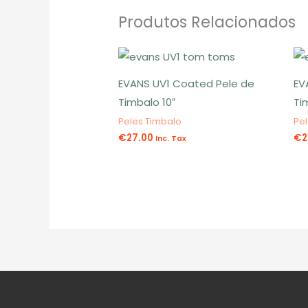
Produtos Relacionados
EVANS UV1 Coated Pele de
EV
Timbalo 10″
Ti
Peles Timbalo
Pe
€
27.00
€
2
Inc. Tax