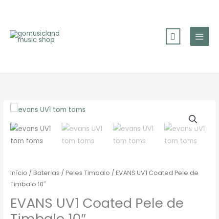
Skip
to
content
Início
/
Baterias
/
Peles Timbalo
/ EVANS UV1 Coated Pele de
Timbalo 10″
EVANS UV1 Coated Pele de
Timbalo 10″