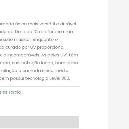
amada única mais versátil e durável
ada de filme de 10mil oferece uma
essão musical, enquanto o
o curado por UV proporciona
ncia incomparáveis. As peles UV1 têm
rado, sustentação longa, bom brilho
m relação à camada única média.
bém possui tecnologia Level 360.
eles Tarola