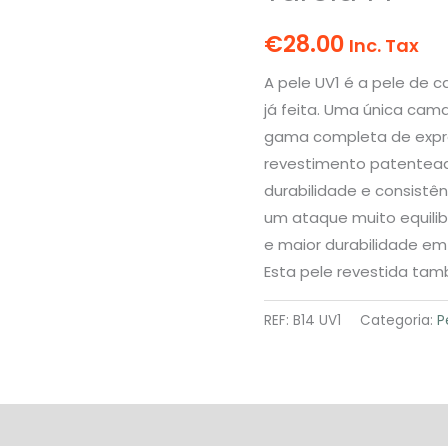
€
28.00
Inc. Tax
A pele UV1 é a pele de c
já feita. Uma única cam
gama completa de expr
revestimento patentead
durabilidade e consistê
um ataque muito equilib
e maior durabilidade e
Esta pele revestida tam
REF:
B14 UV1
Categoria:
P