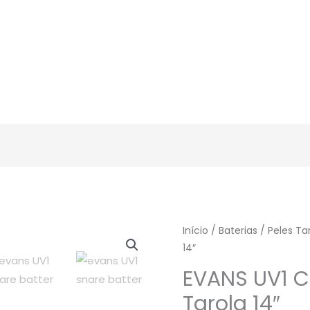
Início
/
Baterias
/
Peles Ta
14″
EVANS UV1 C
Tarola 14″