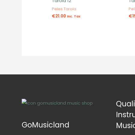
Tarola 12″
Ta
Peles Tarola
Pel
€
21.00
€
1
Inc. Tax
Qual
Inst
GoMusicland
Musi