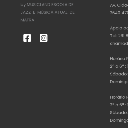
by MUSICLAND ESCOLA DE
Av. Cida
JAZZ E MÚSICA ATUAL DE
2640 470
MAFRA
Apoio ao
Tel: 261 
chamada
Horário 
2ª a 6ª : 
Sábado: 
Domingo 
Horário 
2ª a 6ª : 
Sábado: 
Domingo 