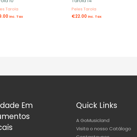
rola 10″
Tarola 14″
es Tarola
Peles Tarola
9.00
€
22.00
Inc. Tax
Inc. Tax
idade Em
Quick Links
rumentos
A GoMusicland
cais
Visita o nosso Catálogo
Contacta-nos