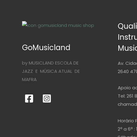
Qual
Inst
GoMusicland
Musi
by MUSICLAND ESCOLA DE
Av. Cida
JAZZ E MÚSICA ATUAL DE
2640 470
MAFRA
Apoio ao
Tel: 261 
chamada
Horário 
2ª a 6ª : 