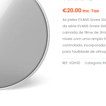
€
20.00
Inc. Tax
As peles EVANS Snare Si
da série EVANS Snare Sid
camada de filme de 3mil
níveis com uma ampla fa
controlada, incorporada
para facilidade de afin
REF:
S12H30
Categoria:
P