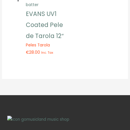
EVANS UV1
Coated Pele
de Tarola 12″
Peles Tarola
€
28.00
Inc. Tax