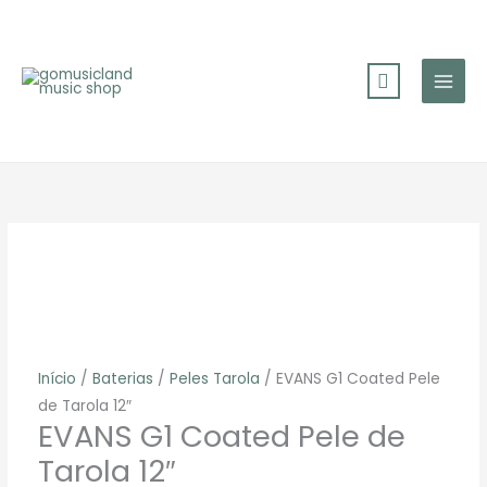
Skip
to
content
Início
/
Baterias
/
Peles Tarola
/ EVANS G1 Coated Pele
de Tarola 12″
EVANS G1 Coated Pele de
Tarola 12″