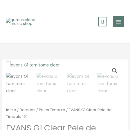
Skip
to
content
Início
/
Baterias
/
Peles Timbalo
/ EVANS G1 Clear Pele de
Timbalo 10″
EVANS G1 Clear Pele de