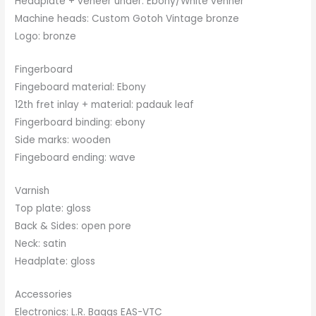
Headplate + veneer under: Ebony/White venner
Machine heads: Custom Gotoh Vintage bronze
Logo: bronze
Fingerboard
Fingeboard material: Ebony
12th fret inlay + material: padauk leaf
Fingerboard binding: ebony
Side marks: wooden
Fingeboard ending: wave
Varnish
Top plate: gloss
Back & Sides: open pore
Neck: satin
Headplate: gloss
Accessories
Electronics: L.R. Baggs EAS-VTC