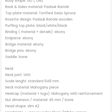
Body shape: GD ( OM)
Back & Sides material: Padauk Bariolé
Top plate material: Torrified Swiss Spruce
Rosette design: Padauk Bariole wooden
Purfling top plate: black/white/black
Binding ( material + details): ebony
Endpiece: ebony
Bridge material: ebony
Bridge pins: ebony
Saddle: bone
Neck
Neck joint: 14th
Scale lenght: standard 648 mm
Neck material: Mahogany piece
Heelcap (material + logo): Mahogany with reinforcement
Nut dimension / material: 45 mm / bone
Head shape: slim A2